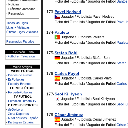
Ficha del Futbolista / Jugador de Fútbol
Santos
· Noticias
· Próximas Jornadas
173-
Pavel Nedved
· Resultados
Jugador / Futbolista Pavel Nedved
Ficha del Futbolista / Jugador de Fútbol
Pavel 
Todas las Ligas
Ligas + Visitadas
174-
Pauleta
Últimas Ligas Visitadas
Jugador / Futbolista Pauleta
Resultados Partidos
Ficha del Futbolista / Jugador de Fútbol
Paulet
Televisión Fútbol
175-
Stefan Bohl
·
Fútbol en Televisión
Jugador / Futbolista Stefan Bohl
Ficha del Futbolista / Jugador de Fútbol
Stefan
Webs Amigas
WEBS FÚTBOL
176-
Carles Puyol
·
Diarios de Fútbol
Jugador / Futbolista Carles Puyol
·
EsFutbol.es
Ficha del Futbolista / Jugador de Fútbol
Carles
·
Futbol y Eventos
FOROS FÚTBOL
·
ForosdeFutbol.es
177-
Seol Ki Hyeon
TV FÚTBOL
Jugador / Futbolista Seol Ki Hyeon
·
Futbol en Directo Tv
Ficha del Futbolista / Jugador de Fútbol
Seol K
OTROS DEPORTES
·
deGolf.org
·
Zona Deportes
178-
César Jiménez
·
AutoEscuelas España
Jugador / Futbolista César Jiménez
·
Karting en España
Ficha del Futbolista / Jugador de Fútbol
César 