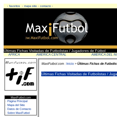
-
favoritos
-
mapa sitio
-
contacto
-
Últimas Fichas Visitadas de Futbolistas / Jugadores de Fútbol
AFRICA
AMERICA CENTRAL
AMERICA DEL N
MaxiFutbol.com :
Inicio
>
Últimas Fichas de Futbolis
Últimas Fichas Visitadas de Futbolistas / Ju
MaxiFutbol.com
·
Página Principal
·
Mapa del Sitio
·
Datos de Contacto
·
Sobre MaxiFutbol