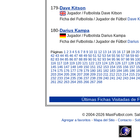
179-
Dave Kitson
Jugador / Futbolista Dave Kitson
Ficha del Futbolista / Jugador de Fútbol
Dave K
180-
Darius Kampa
Jugador / Futbolista Darius Kampa
Ficha del Futbolista / Jugador de Fútbol
Darius
Páginas
1
2
3
4
5
6
7
8
9
10
11
12
13
14
15
16
17
18
19
20
42
43
44
45
46
47
48
49
50
51
52
53
54
55
56
57
58
59
60
82
83
84
85
86
87
88
89
90
91
92
93
94
95
96
97
98
99
10
116
117
118
119
120
121
122
123
124
125
126
127
128
12
145
146
147
148
149
150
151
152
153
154
155
156
157
15
174
175
176
177
178
179
180
181
182
183
184
185
186
18
203
204
205
206
207
208
209
210
211
212
213
214
215
21
232
233
234
235
236
237
238
239
240
241
242
243
244
24
261
262
263
264
265
266
267
268
Últimas Fichas Visitadas de 
© 2004-2026 MaxiFutbol.com. Sa
Agregar a favoritos
-
Mapa del Sitio
-
Contacto
-
Sob