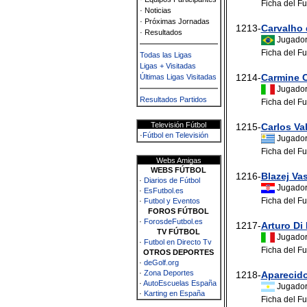
Ficha del Fu
· Noticias
· Próximas Jornadas
1213-
Carvalho 
· Resultados
Jugador 
Ficha del Fu
Todas las Ligas
Ligas + Visitadas
1214-
Carmine 
Últimas Ligas Visitadas
Jugador 
Resultados Partidos
Ficha del Fu
Televisión Fútbol
1215-
Carlos Va
·
Fútbol en Televisión
Jugador 
Ficha del Fu
Webs Amigas
WEBS FÚTBOL
1216-
Blazej Va
·
Diarios de Fútbol
Jugador 
·
EsFutbol.es
Ficha del Fu
·
Futbol y Eventos
FOROS FÚTBOL
·
ForosdeFutbol.es
1217-
Arturo Di
TV FÚTBOL
Jugador 
·
Futbol en Directo Tv
Ficha del Fu
OTROS DEPORTES
·
deGolf.org
·
Zona Deportes
1218-
Aparecid
·
AutoEscuelas España
Jugador 
·
Karting en España
Ficha del Fu