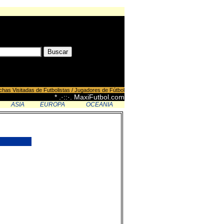
chas Visitadas de Futbolistas / Jugadores de Fútbol
* .·::·. MaxiFutbol.com
ASIA
EUROPA
OCEANIA