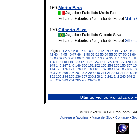
169-
Mattia Biso
Jugador / Futbolista Mattia Biso
Ficha del Futbolista / Jugador de Fútbol
Mattia 
170-
Gilberto Silva
Jugador / Futbolista Gilberto Silva
Ficha del Futbolista / Jugador de Fútbol
Gilbert
Páginas
1
2
3
4
5
6
7
8
9
10
11
12
13
14
15
16
17
18
19
20
42
43
44
45
46
47
48
49
50
51
52
53
54
55
56
57
58
59
60
82
83
84
85
86
87
88
89
90
91
92
93
94
95
96
97
98
99
10
116
117
118
119
120
121
122
123
124
125
126
127
128
12
145
146
147
148
149
150
151
152
153
154
155
156
157
15
174
175
176
177
178
179
180
181
182
183
184
185
186
18
203
204
205
206
207
208
209
210
211
212
213
214
215
21
232
233
234
235
236
237
238
239
240
241
242
243
244
24
261
262
263
264
265
266
267
268
Últimas Fichas Visitadas de 
© 2004-2026 MaxiFutbol.com. Sa
Agregar a favoritos
-
Mapa del Sitio
-
Contacto
-
Sob