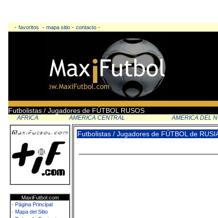
-
favoritos
-
mapa sitio
-
contacto
-
Futbolistas / Jugadores de FÚTBOL RUSOS
AFRICA
AMERICA CENTRAL
AMERICA DEL 
Futbolistas / Jugadores de FÚTBOL de RUS
MaxiFutbol.com
·
Página Principal
·
Mapa del Sitio