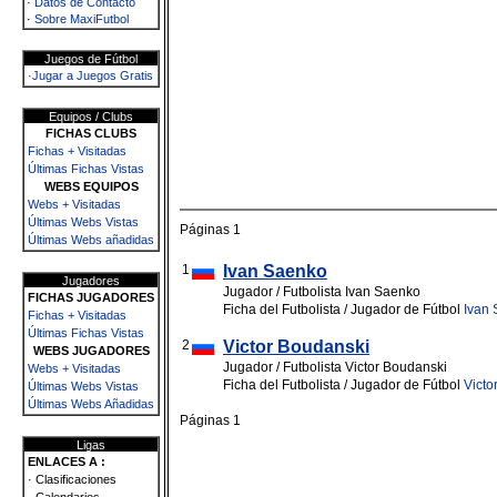
·
Datos de Contacto
·
Sobre MaxiFutbol
Juegos de Fútbol
·Jugar a Juegos Gratis
Equipos / Clubs
FICHAS CLUBS
Fichas + Visitadas
Últimas Fichas Vistas
WEBS EQUIPOS
Webs + Visitadas
Últimas Webs Vistas
Páginas 1
Últimas Webs añadidas
1
Ivan Saenko
Jugadores
Jugador / Futbolista Ivan Saenko
FICHAS JUGADORES
Ficha del Futbolista / Jugador de Fútbol
Ivan
Fichas + Visitadas
Últimas Fichas Vistas
2
Victor Boudanski
WEBS JUGADORES
Jugador / Futbolista Victor Boudanski
Webs + Visitadas
Ficha del Futbolista / Jugador de Fútbol
Victo
Últimas Webs Vistas
Últimas Webs Añadidas
Páginas 1
Ligas
ENLACES A :
· Clasificaciones