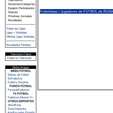
· Calendarios
· Divisiones/Categorías
· Equipos Participantes
Futbolistas / Jugadores de FÚTBOL de RUS
· Noticias
· Próximas Jornadas
· Resultados
Todas las Ligas
Ligas + Visitadas
Últimas Ligas Visitadas
Resultados Partidos
Televisión Fútbol
·
Fútbol en Televisión
Webs Amigas
WEBS FÚTBOL
·
Diarios de Fútbol
·
EsFutbol.es
·
Futbol y Eventos
FOROS FÚTBOL
·
ForosdeFutbol.es
TV FÚTBOL
·
Futbol en Directo Tv
OTROS DEPORTES
·
deGolf.org
·
Zona Deportes
·
AutoEscuelas España