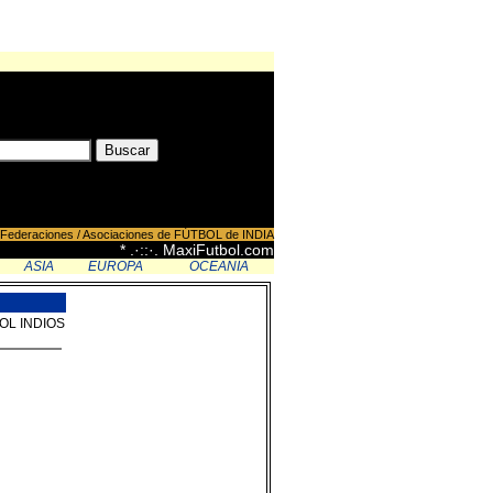
Federaciones / Asociaciones de FÚTBOL de INDIA
* .·::·. MaxiFutbol.com
ASIA
EUROPA
OCEANIA
BOL INDIOS