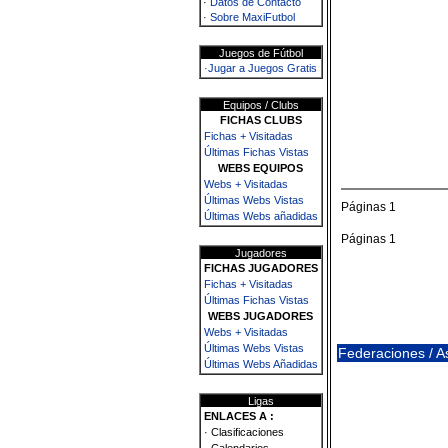
·
Datos de Contacto
·
Sobre MaxiFutbol
Juegos de Fútbol
·Jugar a Juegos Gratis
Equipos / Clubs
FICHAS CLUBS
Fichas + Visitadas
Últimas Fichas Vistas
WEBS EQUIPOS
Webs + Visitadas
Últimas Webs Vistas
Páginas 1
Últimas Webs añadidas
Páginas 1
Jugadores
FICHAS JUGADORES
Fichas + Visitadas
Últimas Fichas Vistas
WEBS JUGADORES
Webs + Visitadas
Últimas Webs Vistas
Federaciones / 
Últimas Webs Añadidas
Ligas
ENLACES A :
· Clasificaciones