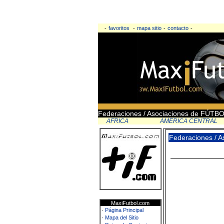
-
favoritos
-
mapa sitio
-
contacto
-
Federaciones / Asociaciones de FÚTB
AFRICA
AMERICA CENTRAL
Federaciones / 
MaxiFutbol.com
·
Página Principal
·
Mapa del Sitio