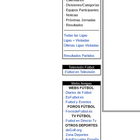
· Calendarios
· Divisiones/Categorías
· Equipos Participantes
· Noticias
· Próximas Jornadas
· Resultados
Todas las Ligas
Ligas + Visitadas
Últimas Ligas Visitadas
Resultados Partidos
Televisión Fútbol
·
Fútbol en Televisión
Webs Amigas
WEBS FÚTBOL
·
Diarios de Fútbol
·
EsFutbol.es
·
Futbol y Eventos
FOROS FÚTBOL
·
ForosdeFutbol.es
TV FÚTBOL
·
Futbol en Directo Tv
OTROS DEPORTES
·
deGolf.org
·
Zona Deportes
·
AutoEscuelas España