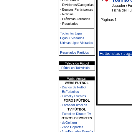
Yoshito
· Calendarios
· Divisiones/Categorías
Jugador / Fu
· Equipos Participantes
Ficha del Fu
· Noticias
· Próximas Jornadas
Páginas 1
· Resultados
Todas las Ligas
Ligas + Visitadas
Últimas Ligas Visitadas
Resultados Partidos
Futbolistas / J
Televisión Fútbol
·
Fútbol en Televisión
Webs Amigas
WEBS FÚTBOL
·
Diarios de Fútbol
·
EsFutbol.es
·
Futbol y Eventos
FOROS FÚTBOL
·
ForosdeFutbol.es
TV FÚTBOL
·
Futbol en Directo Tv
OTROS DEPORTES
·
deGolf.org
·
Zona Deportes
·
AutoEscuelas España