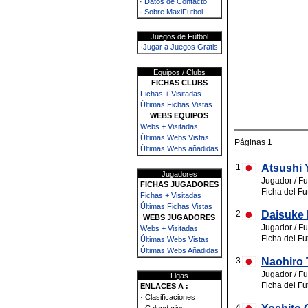
·
Datos de Contacto
·
Sobre MaxiFutbol
Juegos de Fútbol
·Jugar a Juegos Gratis
Equipos / Clubs
FICHAS CLUBS
Fichas + Visitadas
Últimas Fichas Vistas
WEBS EQUIPOS
Webs + Visitadas
Últimas Webs Vistas
Páginas 1
Últimas Webs añadidas
1
Atsushi 
Jugadores
Jugador / Fu
FICHAS JUGADORES
Ficha del Fu
Fichas + Visitadas
Últimas Fichas Vistas
2
Daisuke 
WEBS JUGADORES
Jugador / Fu
Webs + Visitadas
Ficha del Fu
Últimas Webs Vistas
Últimas Webs Añadidas
3
Naohiro 
Jugador / Fu
Ligas
Ficha del Fu
ENLACES A :
· Clasificaciones
4