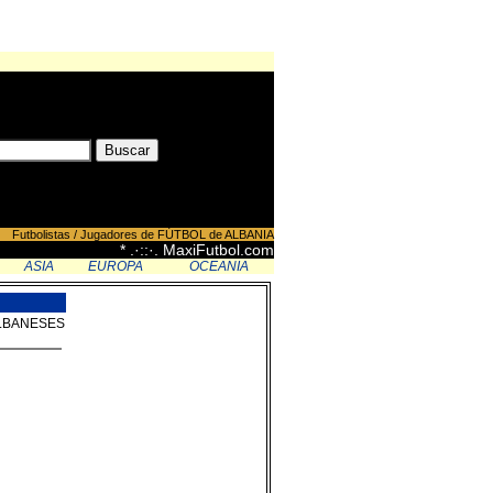
Futbolistas / Jugadores de FÚTBOL de ALBANIA
* .·::·. MaxiFutbol.com
ASIA
EUROPA
OCEANIA
 ALBANESES