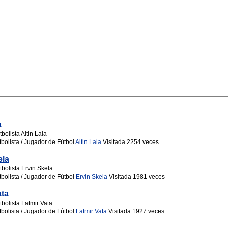
a
bolista Altin Lala
tbolista / Jugador de Fútbol
Altin Lala
Visitada 2254 veces
ela
tbolista Ervin Skela
tbolista / Jugador de Fútbol
Ervin Skela
Visitada 1981 veces
ata
tbolista Fatmir Vata
tbolista / Jugador de Fútbol
Fatmir Vata
Visitada 1927 veces