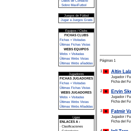
·
Datos de Contacto
·
Sobre MaxiFutbol
Juegos de Fútbol
·Jugar a Juegos Gratis
Equipos / Clubs
FICHAS CLUBS
Fichas + Visitadas
Últimas Fichas Vistas
WEBS EQUIPOS
Webs + Visitadas
Últimas Webs Vistas
Páginas 1
Últimas Webs añadidas
1
Altin Lal
Jugadores
Jugador / Fut
FICHAS JUGADORES
Ficha del Fu
Fichas + Visitadas
Últimas Fichas Vistas
2
Ervin Sk
WEBS JUGADORES
Jugador / Fu
Webs + Visitadas
Ficha del Fu
Últimas Webs Vistas
Últimas Webs Añadidas
3
Fatmir V
Jugador / Fu
Ligas
Ficha del Fu
ENLACES A :
· Clasificaciones
4