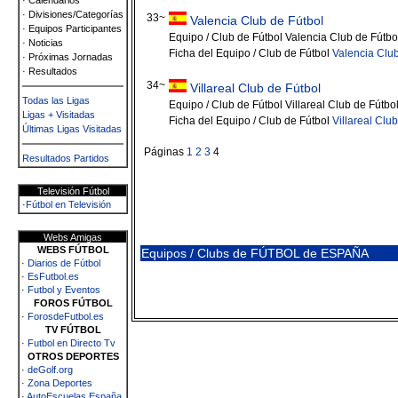
· Calendarios
· Divisiones/Categorías
33~
Valencia Club de Fútbol
· Equipos Participantes
Equipo / Club de Fútbol Valencia Club de Fútbo
· Noticias
Ficha del Equipo / Club de Fútbol
Valencia Club
· Próximas Jornadas
· Resultados
34~
Villareal Club de Fútbol
Todas las Ligas
Equipo / Club de Fútbol Villareal Club de Fútbo
Ligas + Visitadas
Ficha del Equipo / Club de Fútbol
Villareal Clu
Últimas Ligas Visitadas
Páginas
1
2
3
4
Resultados Partidos
Televisión Fútbol
·
Fútbol en Televisión
Webs Amigas
WEBS FÚTBOL
Equipos / Clubs de FÚTBOL de ESPAÑA
·
Diarios de Fútbol
·
EsFutbol.es
·
Futbol y Eventos
FOROS FÚTBOL
·
ForosdeFutbol.es
TV FÚTBOL
·
Futbol en Directo Tv
OTROS DEPORTES
·
deGolf.org
·
Zona Deportes
·
AutoEscuelas España