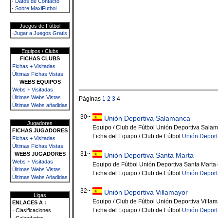
·
Datos de Contacto
·
Sobre MaxiFutbol
Juegos de Fútbol
·Jugar a Juegos Gratis
Equipos / Clubs
FICHAS CLUBS
Fichas + Visitadas
Últimas Fichas Vistas
WEBS EQUIPOS
Webs + Visitadas
Últimas Webs Vistas
Páginas
1
2
3
4
Últimas Webs añadidas
30~
Unión Deportiva Salamanca
Jugadores
Equipo / Club de Fútbol Unión Deportiva Sala
FICHAS JUGADORES
Ficha del Equipo / Club de Fútbol
Unión Deport
Fichas + Visitadas
Últimas Fichas Vistas
31~
WEBS JUGADORES
Unión Deportiva Santa Marta
Webs + Visitadas
Equipo de Fútbol Unión Deportiva Santa Marta
Últimas Webs Vistas
Ficha del Equipo / Club de Fútbol
Unión Deport
Últimas Webs Añadidas
32~
Unión Deportiva Villamayor
Ligas
Equipo / Club de Fútbol Unión Deportiva Villa
ENLACES A :
Ficha del Equipo / Club de Fútbol
Unión Deport
· Clasificaciones