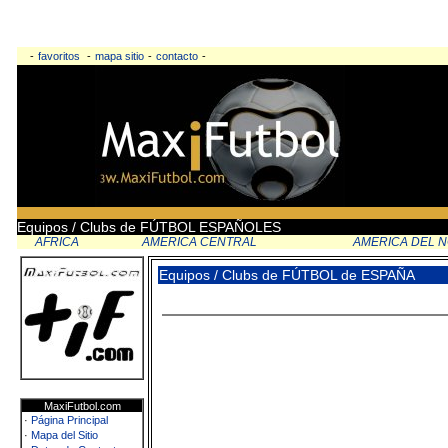
-
favoritos
-
mapa sitio
-
contacto
-
Equipos / Clubs de FÚTBOL ESPAÑOLES
AFRICA
AMERICA CENTRAL
AMERICA DEL 
Equipos / Clubs de FÚTBOL de ESPAÑA
MaxiFutbol.com
·
Página Principal
·
Mapa del Sitio