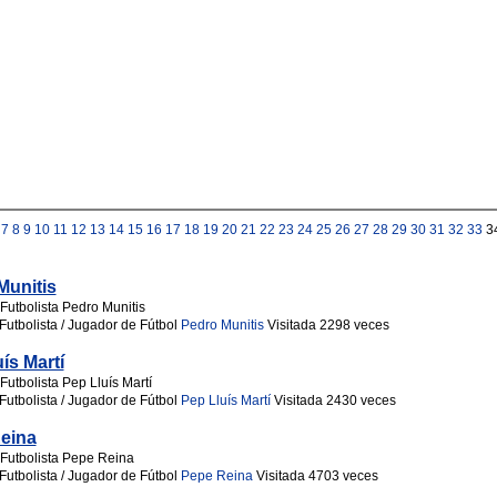
7
8
9
10
11
12
13
14
15
16
17
18
19
20
21
22
23
24
25
26
27
28
29
30
31
32
33
3
Munitis
Futbolista Pedro Munitis
Futbolista / Jugador de Fútbol
Pedro Munitis
Visitada 2298 veces
ís Martí
Futbolista Pep Lluís Martí
Futbolista / Jugador de Fútbol
Pep Lluís Martí
Visitada 2430 veces
eina
 Futbolista Pepe Reina
Futbolista / Jugador de Fútbol
Pepe Reina
Visitada 4703 veces