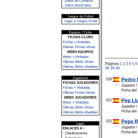
·
Datos de Contacto
·
Sobre MaxiFutbol
Juegos de Fútbol
·Jugar a Juegos Gratis
Equipos / Clubs
FICHAS CLUBS
Fichas + Visitadas
Últimas Fichas Vistas
WEBS EQUIPOS
Webs + Visitadas
Últimas Webs Vistas
Páginas
1
2
3
4
5
6
Últimas Webs añadidas
38
39
40
Jugadores
330
Pedro 
FICHAS JUGADORES
Jugador / 
Fichas + Visitadas
Ficha del 
Últimas Fichas Vistas
WEBS JUGADORES
331
Pep Llu
Webs + Visitadas
Jugador / 
Últimas Webs Vistas
Ficha del 
Últimas Webs Añadidas
332
Pepe R
Ligas
Jugador /
ENLACES A :
Ficha del 
· Clasificaciones