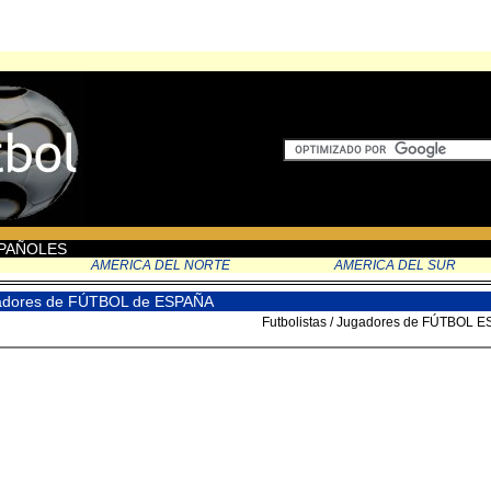
ESPAÑOLES
AMERICA DEL NORTE
AMERICA DEL SUR
ugadores de FÚTBOL de ESPAÑA
Futbolistas / Jugadores de FÚTBOL