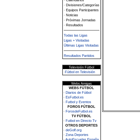
· Calendarios
· Divisiones/Categorías
· Equipos Participantes
· Noticias
· Próximas Jornadas
· Resultados
Todas las Ligas
Ligas + Visitadas
Últimas Ligas Visitadas
Resultados Partidos
Televisión Fútbol
·
Fútbol en Televisión
Webs Amigas
WEBS FÚTBOL
·
Diarios de Fútbol
·
EsFutbol.es
·
Futbol y Eventos
FOROS FÚTBOL
·
ForosdeFutbol.es
TV FÚTBOL
·
Futbol en Directo Tv
OTROS DEPORTES
·
deGolf.org
·
Zona Deportes
·
AutoEscuelas España