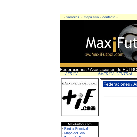
-
favoritos
-
mapa sitio
-
contacto
-
Federaciones / Asociaciones de FÚT
AFRICA
AMERICA CENTRAL
Federaciones / 
MaxiFutbol.com
·
Página Principal
·
Mapa del Sitio