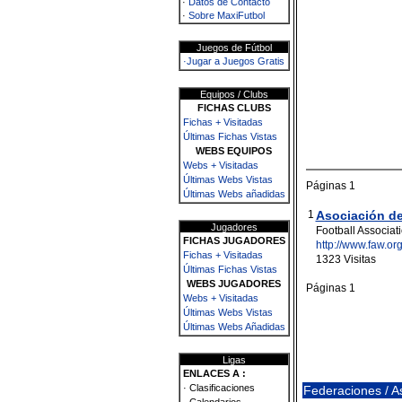
·
Datos de Contacto
·
Sobre MaxiFutbol
Juegos de Fútbol
·Jugar a Juegos Gratis
Equipos / Clubs
FICHAS CLUBS
Fichas + Visitadas
Últimas Fichas Vistas
WEBS EQUIPOS
Webs + Visitadas
Últimas Webs Vistas
Páginas 1
Últimas Webs añadidas
1
Asociación de
Jugadores
Football Associat
FICHAS JUGADORES
http://www.faw.org
Fichas + Visitadas
1323 Visitas
Últimas Fichas Vistas
WEBS JUGADORES
Páginas 1
Webs + Visitadas
Últimas Webs Vistas
Últimas Webs Añadidas
Ligas
ENLACES A :
· Clasificaciones
Federaciones / 