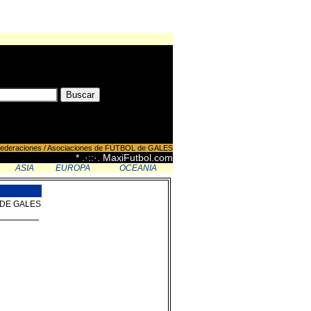
ederaciones / Asociaciones de FÚTBOL de GALES
* .·::·. MaxiFutbol.com
ASIA
EUROPA
OCEANIA
L DE GALES