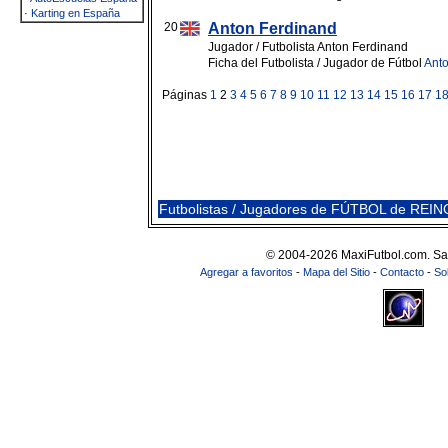
·
Karting en España
20
Anton Ferdinand
Jugador / Futbolista Anton Ferdinand
Ficha del Futbolista / Jugador de Fútbol
Ant
Páginas
1
2
3
4
5
6
7
8
9
10
11
12
13
14
15
16
17
1
Futbolistas / Jugadores de FÚTBOL de RE
© 2004-2026 MaxiFutbol.com. Sa
Agregar a favoritos
-
Mapa del Sitio
-
Contacto
-
So