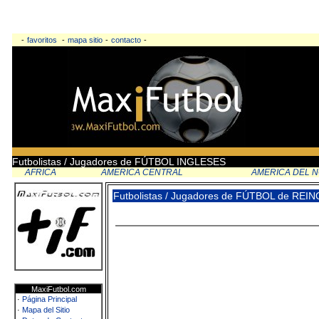
-
favoritos
-
mapa sitio
-
contacto
-
Futbolistas / Jugadores de FÚTBOL INGLESES
AFRICA
AMERICA CENTRAL
AMERICA DEL 
Futbolistas / Jugadores de FÚTBOL de RE
MaxiFutbol.com
·
Página Principal
·
Mapa del Sitio