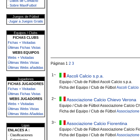
·
Datos de Contacto
·
Sobre MaxiFutbol
Juegos de Fútbol
·Jugar a Juegos Gratis
Equipos / Clubs
FICHAS CLUBS
Fichas + Visitadas
Últimas Fichas Vistas
WEBS EQUIPOS
Webs + Visitadas
Últimas Webs Vistas
Páginas 1
2
3
Últimas Webs añadidas
1~
Ascoli Calcio s.p.a.
Jugadores
Equipo / Club de Fútbol Ascoli Calcio s.p.a.
FICHAS JUGADORES
Ficha del Equipo / Club de Fútbol
Ascoli Calcio 
Fichas + Visitadas
Últimas Fichas Vistas
2~
WEBS JUGADORES
Associazione Calcio Chievo Verona
Webs + Visitadas
Equipo / Club de Fútbol Associazione Calcio C
Últimas Webs Vistas
Ficha del Equipo / Club de Fútbol
Associazione
Últimas Webs Añadidas
3~
Associazione Calcio Fiorentina
Ligas
Equipo / Club de Fútbol Associazione Calcio Fi
ENLACES A :
Ficha del Equipo / Club de Fútbol
Associazione 
· Clasificaciones