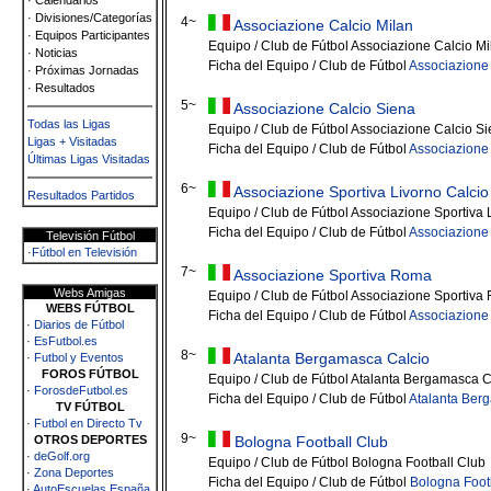
· Calendarios
· Divisiones/Categorías
4~
Associazione Calcio Milan
· Equipos Participantes
Equipo / Club de Fútbol Associazione Calcio Mi
· Noticias
Ficha del Equipo / Club de Fútbol
Associazione 
· Próximas Jornadas
· Resultados
5~
Associazione Calcio Siena
Todas las Ligas
Equipo / Club de Fútbol Associazione Calcio S
Ligas + Visitadas
Ficha del Equipo / Club de Fútbol
Associazione
Últimas Ligas Visitadas
6~
Associazione Sportiva Livorno Calcio
Resultados Partidos
Equipo / Club de Fútbol Associazione Sportiva 
Ficha del Equipo / Club de Fútbol
Associazione 
Televisión Fútbol
·
Fútbol en Televisión
7~
Associazione Sportiva Roma
Webs Amigas
Equipo / Club de Fútbol Associazione Sportiv
WEBS FÚTBOL
Ficha del Equipo / Club de Fútbol
Associazione
·
Diarios de Fútbol
·
EsFutbol.es
8~
Atalanta Bergamasca Calcio
·
Futbol y Eventos
FOROS FÚTBOL
Equipo / Club de Fútbol Atalanta Bergamasca C
·
ForosdeFutbol.es
Ficha del Equipo / Club de Fútbol
Atalanta Ber
TV FÚTBOL
·
Futbol en Directo Tv
9~
OTROS DEPORTES
Bologna Football Club
·
deGolf.org
Equipo / Club de Fútbol Bologna Football Club
·
Zona Deportes
Ficha del Equipo / Club de Fútbol
Bologna Foot
·
AutoEscuelas España