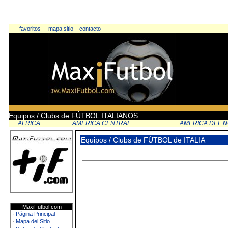
-
favoritos
-
mapa sitio
-
contacto
-
Equipos / Clubs de FÚTBOL ITALIANOS
AFRICA
AMERICA CENTRAL
AMERICA DEL 
Equipos / Clubs de FÚTBOL de ITALIA
MaxiFutbol.com
·
Página Principal
·
Mapa del Sitio