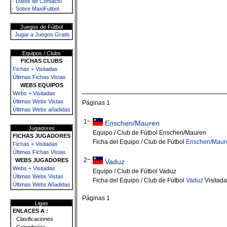
·
Datos de Contacto
·
Sobre MaxiFutbol
Juegos de Fútbol
·Jugar a Juegos Gratis
Equipos / Clubs
FICHAS CLUBS
Fichas + Visitadas
Últimas Fichas Vistas
WEBS EQUIPOS
Webs + Visitadas
Últimas Webs Vistas
Páginas 1
Últimas Webs añadidas
1~
Enschen/Mauren
Jugadores
Equipo / Club de Fútbol Enschen/Mauren
FICHAS JUGADORES
Ficha del Equipo / Club de Fútbol
Enschen/Maur
Fichas + Visitadas
Últimas Fichas Vistas
2~
WEBS JUGADORES
Vaduz
Webs + Visitadas
Equipo / Club de Fútbol Vaduz
Últimas Webs Vistas
Ficha del Equipo / Club de Fútbol
Vaduz
Visitad
Últimas Webs Añadidas
Páginas 1
Ligas
ENLACES A :
· Clasificaciones