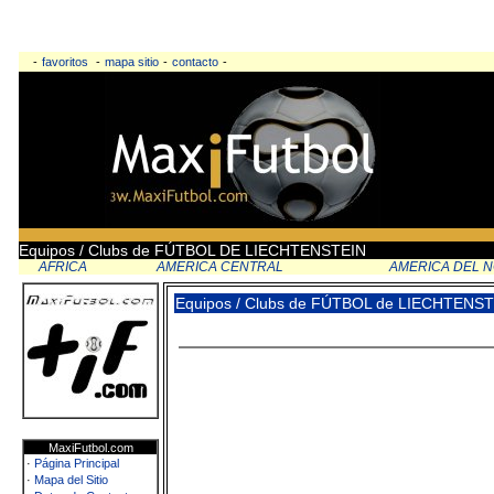
-
favoritos
-
mapa sitio
-
contacto
-
Equipos / Clubs de FÚTBOL DE LIECHTENSTEIN
AFRICA
AMERICA CENTRAL
AMERICA DEL 
Equipos / Clubs de FÚTBOL de LIECHTENS
MaxiFutbol.com
·
Página Principal
·
Mapa del Sitio