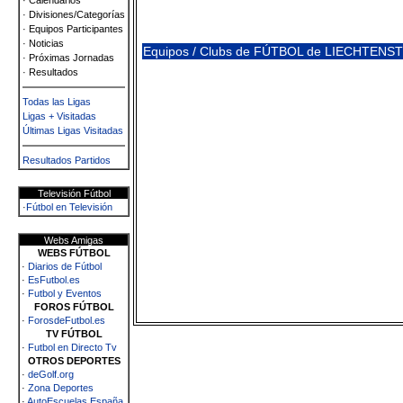
· Calendarios
· Divisiones/Categorías
· Equipos Participantes
· Noticias
Equipos / Clubs de FÚTBOL de LIECHTEN
· Próximas Jornadas
· Resultados
Todas las Ligas
Ligas + Visitadas
Últimas Ligas Visitadas
Resultados Partidos
Televisión Fútbol
·
Fútbol en Televisión
Webs Amigas
WEBS FÚTBOL
·
Diarios de Fútbol
·
EsFutbol.es
·
Futbol y Eventos
FOROS FÚTBOL
·
ForosdeFutbol.es
TV FÚTBOL
·
Futbol en Directo Tv
OTROS DEPORTES
·
deGolf.org
·
Zona Deportes
·
AutoEscuelas España