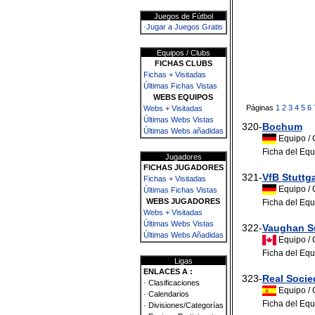
Juegos de Fútbol
·Jugar a Juegos Gratis
Equipos / Clubs
FICHAS CLUBS
Fichas + Visitadas
Últimas Fichas Vistas
WEBS EQUIPOS
Páginas
1
2
3
4
5
6
Webs + Visitadas
Últimas Webs Vistas
320-
Bochum
Últimas Webs añadidas
Equipo / 
Ficha del Equ
Jugadores
FICHAS JUGADORES
321-
VfB Stuttga
Fichas + Visitadas
Equipo / C
Últimas Fichas Vistas
WEBS JUGADORES
Ficha del Equ
Webs + Visitadas
Últimas Webs Vistas
322-
Vaughan S
Últimas Webs Añadidas
Equipo / 
Ficha del Equ
Ligas
ENLACES A :
323-
Real Socie
· Clasificaciones
Equipo / 
· Calendarios
Ficha del Equ
· Divisiones/Categorías