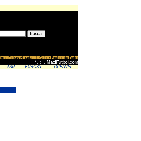
timas Fichas Visitadas de Clubs / Equipos de Fútbol
* .·::·. MaxiFutbol.com
ASIA
EUROPA
OCEANIA