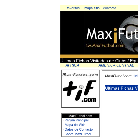
-
favoritos
-
mapa sitio
-
contacto
-
Últimas Fichas Visitadas de Clubs / Equ
AFRICA
AMERICA CENTRAL
MaxiFutbol.com :
In
Últimas Fichas V
MaxiFutbol.com
·
Página Principal
·
Mapa del Sitio
·
Datos de Contacto
·
Sobre MaxiFutbol