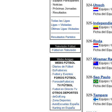
· Equipos Participantes
· Noticias
324-
Utrech
· Próximas Jornadas
Equipo / 
· Resultados
Ficha del Equ
Todas las Ligas
325-
Independie
Ligas + Visitadas
Equipo / 
Últimas Ligas Visitadas
Ficha del Equ
Resultados Partidos
326-
Roda
Equipo / 
Televisión Fútbol
Ficha del Equ
·
Fútbol en Televisión
327-
Miramar R
Webs Amigas
WEBS FÚTBOL
Equipo / 
·
Diarios de Fútbol
Ficha del Equ
·
EsFutbol.es
·
Futbol y Eventos
328-
Sao Paulo
FOROS FÚTBOL
Equipo / 
·
ForosdeFutbol.es
TV FÚTBOL
Ficha del Equ
·
Futbol en Directo Tv
OTROS DEPORTES
329-
Tampere
·
deGolf.org
Equipo / 
·
Zona Deportes
Ficha del Equ
·
AutoEscuelas España
·
Karting en España