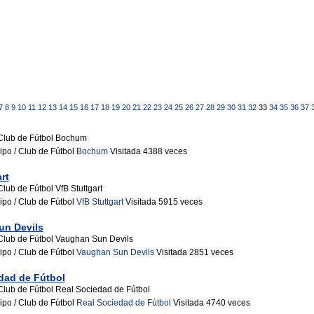
7
8
9
10
11
12
13
14
15
16
17
18
19
20
21
22
23
24
25
26
27
28
29
30
31
32
33
34
35
36
37
Club de Fútbol Bochum
ipo / Club de Fútbol
Bochum
Visitada 4388 veces
rt
lub de Fútbol VfB Stuttgart
ipo / Club de Fútbol
VfB Stuttgart
Visitada 5915 veces
un Devils
Club de Fútbol Vaughan Sun Devils
ipo / Club de Fútbol
Vaughan Sun Devils
Visitada 2851 veces
dad de Fútbol
Club de Fútbol Real Sociedad de Fútbol
ipo / Club de Fútbol
Real Sociedad de Fútbol
Visitada 4740 veces