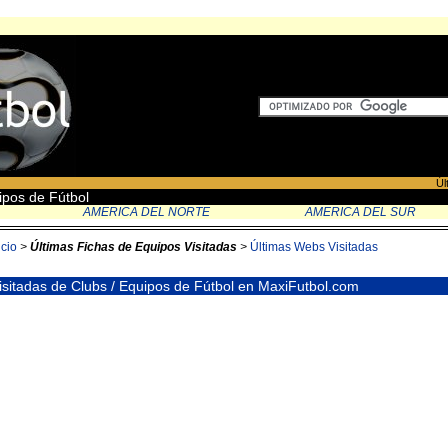
Úl
ipos de Fútbol
AMERICA DEL NORTE
AMERICA DEL SUR
icio
>
Últimas Fichas de Equipos Visitadas
>
Últimas Webs Visitadas
isitadas de Clubs / Equipos de Fútbol en MaxiFutbol.com