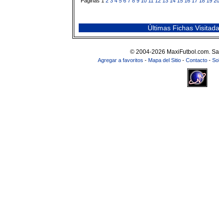
Páginas 1
2
3
4
5
6
7
8
9
10
11
12
13
14
15
16
17
18
19
2
Últimas Fichas Visitad
© 2004-2026 MaxiFutbol.com. Sa
Agregar a favoritos
-
Mapa del Sitio
-
Contacto
-
So