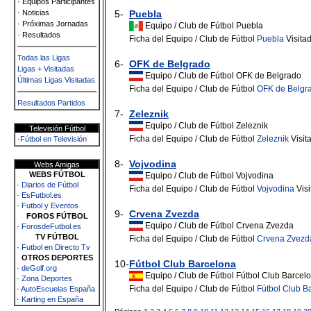
· Equipos Participantes
· Noticias
5-
Puebla
· Próximas Jornadas
Equipo / Club de Fútbol Puebla
· Resultados
Ficha del Equipo / Club de Fútbol
Puebla
Visita
Todas las Ligas
6-
OFK de Belgrado
Ligas + Visitadas
Equipo / Club de Fútbol OFK de Belgrado
Últimas Ligas Visitadas
Ficha del Equipo / Club de Fútbol
OFK de Belgr
Resultados Partidos
7-
Zeleznik
Equipo / Club de Fútbol Zeleznik
Televisión Fútbol
Ficha del Equipo / Club de Fútbol
Zeleznik
Visit
·
Fútbol en Televisión
8-
Vojvodina
Webs Amigas
WEBS FÚTBOL
Equipo / Club de Fútbol Vojvodina
·
Diarios de Fútbol
Ficha del Equipo / Club de Fútbol
Vojvodina
Visi
·
EsFutbol.es
·
Futbol y Eventos
9-
Crvena Zvezda
FOROS FÚTBOL
Equipo / Club de Fútbol Crvena Zvezda
·
ForosdeFutbol.es
TV FÚTBOL
Ficha del Equipo / Club de Fútbol
Crvena Zvezd
·
Futbol en Directo Tv
OTROS DEPORTES
10-
Fútbol Club Barcelona
·
deGolf.org
Equipo / Club de Fútbol Fútbol Club Barcel
·
Zona Deportes
Ficha del Equipo / Club de Fútbol
Fútbol Club B
·
AutoEscuelas España
·
Karting en España