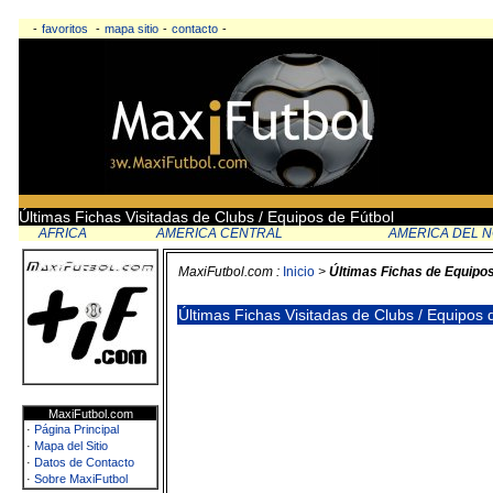
-
favoritos
-
mapa sitio
-
contacto
-
Últimas Fichas Visitadas de Clubs / Equipos de Fútbol
AFRICA
AMERICA CENTRAL
AMERICA DEL 
MaxiFutbol.com :
Inicio
>
Últimas Fichas de Equipo
Últimas Fichas Visitadas de Clubs / Equipos
MaxiFutbol.com
·
Página Principal
·
Mapa del Sitio
·
Datos de Contacto
·
Sobre MaxiFutbol