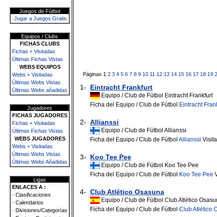
Juegos de Fútbol
·Jugar a Juegos Gratis
Equipos / Clubs
FICHAS CLUBS
Fichas + Visitadas
Últimas Fichas Vistas
WEBS EQUIPOS
Páginas 1
2
3
4
5
6
7
8
9
10
11
12
13
14
15
16
17
18
19
Webs + Visitadas
Últimas Webs Vistas
1-
Eintracht Frankfurt
Últimas Webs añadidas
Equipo / Club de Fútbol Eintracht Frankfurt
Ficha del Equipo / Club de Fútbol
Eintracht Fran
Jugadores
FICHAS JUGADORES
2-
Allianssi
Fichas + Visitadas
Equipo / Club de Fútbol Allianssi
Últimas Fichas Vistas
WEBS JUGADORES
Ficha del Equipo / Club de Fútbol
Allianssi
Visit
Webs + Visitadas
Últimas Webs Vistas
3-
Koo Tee Pee
Últimas Webs Añadidas
Equipo / Club de Fútbol Koo Tee Pee
Ficha del Equipo / Club de Fútbol
Koo Tee Pee
V
Ligas
ENLACES A :
4-
Club Atlético Osasuna
· Clasificaciones
Equipo / Club de Fútbol Club Atlético Osas
· Calendarios
Ficha del Equipo / Club de Fútbol
Club Atlético
· Divisiones/Categorías