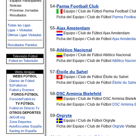
· Equipos Participantes
· Noticias
54-
Parma Football Club
· Próximas Jornadas
Equipo / Club de Fútbol Parma Football Clu
· Resultados
Ficha del Equipo / Club de Fútbol
Parma Footbal
Todas las Ligas
55-
Ajax Amsterdam
Ligas + Visitadas
Equipo / Club de Fútbol Ajax Amsterdam
Últimas Ligas Visitadas
Ficha del Equipo / Club de Fútbol
Ajax Amsterd
Resultados Partidos
56-
Atlético Nacional
Equipo / Club de Fútbol Atlético Nacional.
Televisión Fútbol
Ficha del Equipo / Club de Fútbol
Atlético Nacio
·
Fútbol en Televisión
57-
Étoile du Sahel
Webs Amigas
WEBS FÚTBOL
Equipo / Club de Fútbol Étoile du Sahel
·
Diarios de Fútbol
Ficha del Equipo / Club de Fútbol
Étoile du Sahe
·
EsFutbol.es
·
Futbol y Eventos
58-
DSC Arminia Bielefeld
FOROS FÚTBOL
Equipo / Club de Fútbol DSC Arminia Bielef
·
ForosdeFutbol.es
TV FÚTBOL
Ficha del Equipo / Club de Fútbol
DSC Arminia B
·
Futbol en Directo Tv
OTROS DEPORTES
59-
Orgryte
·
deGolf.org
Equipo / Club de Fútbol Orgryte
·
Zona Deportes
Ficha del Equipo / Club de Fútbol
Orgryte
Visita
·
AutoEscuelas España
·
Karting en España