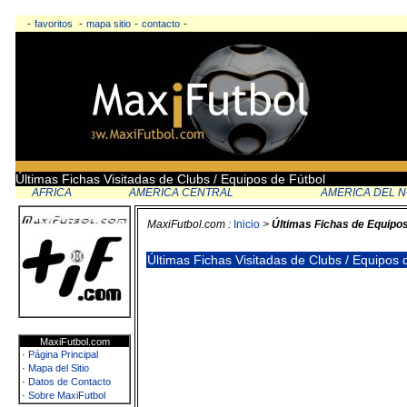
-
favoritos
-
mapa sitio
-
contacto
-
Últimas Fichas Visitadas de Clubs / Equipos de Fútbol
AFRICA
AMERICA CENTRAL
AMERICA DEL 
MaxiFutbol.com :
Inicio
>
Últimas Fichas de Equipo
Últimas Fichas Visitadas de Clubs / Equipos
MaxiFutbol.com
·
Página Principal
·
Mapa del Sitio
·
Datos de Contacto
·
Sobre MaxiFutbol