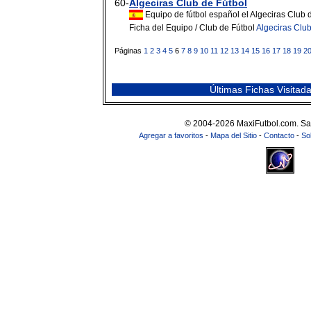
60-
Algeciras Club de Fútbol
Equipo de fútbol español el Algeciras Club d
Ficha del Equipo / Club de Fútbol
Algeciras Club
Páginas
1
2
3
4
5
6
7
8
9
10
11
12
13
14
15
16
17
18
19
2
Últimas Fichas Visitad
© 2004-2026 MaxiFutbol.com. Sa
Agregar a favoritos
-
Mapa del Sitio
-
Contacto
-
So