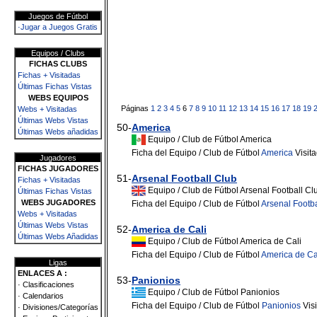
Juegos de Fútbol
·Jugar a Juegos Gratis
Equipos / Clubs
FICHAS CLUBS
Fichas + Visitadas
Últimas Fichas Vistas
WEBS EQUIPOS
Páginas
1
2
3
4
5
6
7
8
9
10
11
12
13
14
15
16
17
18
19
Webs + Visitadas
Últimas Webs Vistas
50-
America
Últimas Webs añadidas
Equipo / Club de Fútbol America
Ficha del Equipo / Club de Fútbol
America
Visit
Jugadores
FICHAS JUGADORES
51-
Arsenal Football Club
Fichas + Visitadas
Equipo / Club de Fútbol Arsenal Football Cl
Últimas Fichas Vistas
WEBS JUGADORES
Ficha del Equipo / Club de Fútbol
Arsenal Footba
Webs + Visitadas
Últimas Webs Vistas
52-
America de Cali
Últimas Webs Añadidas
Equipo / Club de Fútbol America de Cali
Ficha del Equipo / Club de Fútbol
America de Ca
Ligas
ENLACES A :
53-
Panionios
· Clasificaciones
Equipo / Club de Fútbol Panionios
· Calendarios
Ficha del Equipo / Club de Fútbol
Panionios
Vis
· Divisiones/Categorías