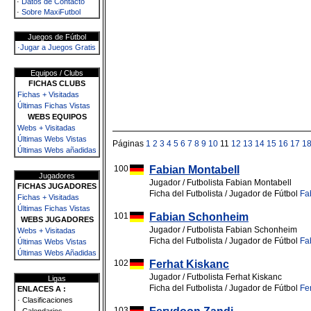
·
Datos de Contacto
·
Sobre MaxiFutbol
Juegos de Fútbol
·Jugar a Juegos Gratis
Equipos / Clubs
FICHAS CLUBS
Fichas + Visitadas
Últimas Fichas Vistas
WEBS EQUIPOS
Webs + Visitadas
Últimas Webs Vistas
Páginas
1
2
3
4
5
6
7
8
9
10
11
12
13
14
15
16
17
1
Últimas Webs añadidas
100
Fabian Montabell
Jugadores
Jugador / Futbolista Fabian Montabell
FICHAS JUGADORES
Ficha del Futbolista / Jugador de Fútbol
Fa
Fichas + Visitadas
Últimas Fichas Vistas
101
Fabian Schonheim
WEBS JUGADORES
Jugador / Futbolista Fabian Schonheim
Webs + Visitadas
Ficha del Futbolista / Jugador de Fútbol
Fa
Últimas Webs Vistas
Últimas Webs Añadidas
102
Ferhat Kiskanc
Jugador / Futbolista Ferhat Kiskanc
Ligas
Ficha del Futbolista / Jugador de Fútbol
Fe
ENLACES A :
· Clasificaciones
103