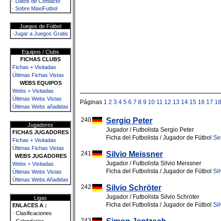
·
Datos de Contacto
·
Sobre MaxiFutbol
Juegos de Fútbol
·Jugar a Juegos Gratis
Equipos / Clubs
FICHAS CLUBS
Fichas + Visitadas
Últimas Fichas Vistas
WEBS EQUIPOS
Webs + Visitadas
Últimas Webs Vistas
Páginas
1
2
3
4
5
6
7
8
9
10
11
12
13
14
15
16
17
1
Últimas Webs añadidas
240
Sergio Peter
Jugadores
Jugador / Futbolista Sergio Peter
FICHAS JUGADORES
Ficha del Futbolista / Jugador de Fútbol
Se
Fichas + Visitadas
Últimas Fichas Vistas
241
Silvio Meissner
WEBS JUGADORES
Jugador / Futbolista Silvio Meissner
Webs + Visitadas
Ficha del Futbolista / Jugador de Fútbol
Si
Últimas Webs Vistas
Últimas Webs Añadidas
242
Silvio Schröter
Jugador / Futbolista Silvio Schröter
Ligas
Ficha del Futbolista / Jugador de Fútbol
Sil
ENLACES A :
· Clasificaciones
243