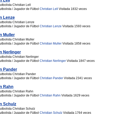
n Lell
utbolista Christian Lell
utbolista / Jugador de Fútbol
Christian Lell
Visitada 1832 veces
an Lenze
utbolista Christian Lenze
utbolista / Jugador de Fútbol
Christian Lenze
Visitada 1593 veces
n Muller
utbolista Christian Muller
utbolista / Jugador de Fútbol
Christian Muller
Visitada 1858 veces
n Nerlinger
utbolista Christian Nerlinger
utbolista / Jugador de Fútbol
Christian Nerlinger
Visitada 1847 veces
an Pander
utbolista Christian Pander
utbolista / Jugador de Fútbol
Christian Pander
Visitada 2341 veces
an Rahn
utbolista Christian Rahn
utbolista / Jugador de Fútbol
Christian Rahn
Visitada 1629 veces
an Schulz
utbolista Christian Schulz
utbolista / Jugador de Fútbol
Christian Schulz
Visitada 1764 veces