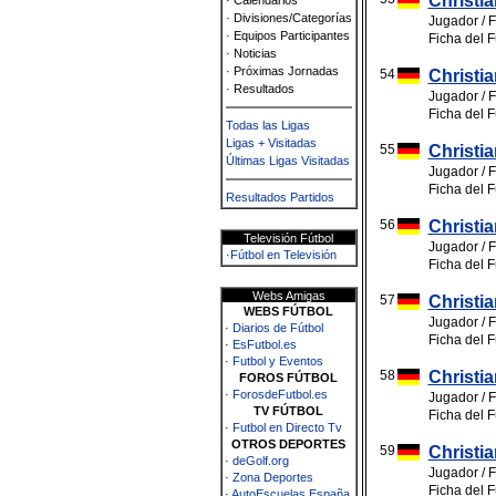
Christia
· Calendarios
· Divisiones/Categorías
Jugador / F
· Equipos Participantes
Ficha del F
· Noticias
· Próximas Jornadas
54
Christi
· Resultados
Jugador / F
Ficha del F
Todas las Ligas
Ligas + Visitadas
55
Christia
Últimas Ligas Visitadas
Jugador / F
Ficha del F
Resultados Partidos
56
Christia
Televisión Fútbol
Jugador / F
·
Fútbol en Televisión
Ficha del F
Webs Amigas
57
Christi
WEBS FÚTBOL
Jugador / F
·
Diarios de Fútbol
Ficha del F
·
EsFutbol.es
·
Futbol y Eventos
58
Christi
FOROS FÚTBOL
·
ForosdeFutbol.es
Jugador / F
TV FÚTBOL
Ficha del F
·
Futbol en Directo Tv
OTROS DEPORTES
59
Christi
·
deGolf.org
Jugador / F
·
Zona Deportes
Ficha del F
·
AutoEscuelas España