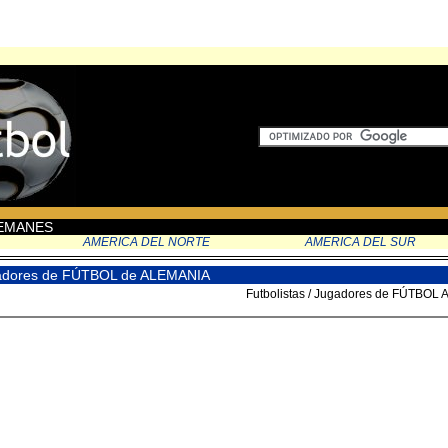
ALEMANES
AMERICA DEL NORTE
AMERICA DEL SUR
ugadores de FÚTBOL de ALEMANIA
Futbolistas / Jugadores de FÚTBO