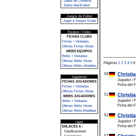
·
Datos de Contacto
·
Sobre MaxiFutbol
Juegos de Fútbol
·Jugar a Juegos Gratis
Equipos / Clubs
FICHAS CLUBS
Fichas + Visitadas
Últimas Fichas Vistas
WEBS EQUIPOS
Webs + Visitadas
Últimas Webs Vistas
Páginas
1
2
3
4
5
Últimas Webs añadidas
50
Christi
Jugadores
Jugador / F
FICHAS JUGADORES
Ficha del F
Fichas + Visitadas
Últimas Fichas Vistas
51
Christia
WEBS JUGADORES
Jugador / F
Webs + Visitadas
Ficha del F
Últimas Webs Vistas
Últimas Webs Añadidas
52
Christi
Jugador / F
Ligas
Ficha del F
ENLACES A :
· Clasificaciones
53