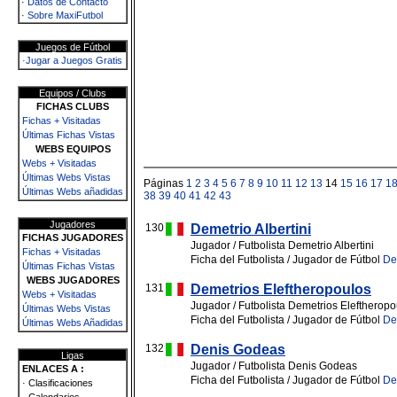
·
Datos de Contacto
·
Sobre MaxiFutbol
Juegos de Fútbol
·Jugar a Juegos Gratis
Equipos / Clubs
FICHAS CLUBS
Fichas + Visitadas
Últimas Fichas Vistas
WEBS EQUIPOS
Webs + Visitadas
Últimas Webs Vistas
Páginas
1
2
3
4
5
6
7
8
9
10
11
12
13
14
15
16
17
1
Últimas Webs añadidas
38
39
40
41
42
43
Jugadores
130
Demetrio Albertini
FICHAS JUGADORES
Jugador / Futbolista Demetrio Albertini
Fichas + Visitadas
Ficha del Futbolista / Jugador de Fútbol
De
Últimas Fichas Vistas
WEBS JUGADORES
131
Demetrios Eleftheropoulos
Webs + Visitadas
Jugador / Futbolista Demetrios Eleftheropo
Últimas Webs Vistas
Ficha del Futbolista / Jugador de Fútbol
De
Últimas Webs Añadidas
132
Denis Godeas
Ligas
Jugador / Futbolista Denis Godeas
ENLACES A :
Ficha del Futbolista / Jugador de Fútbol
De
· Clasificaciones