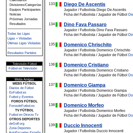
· Calendarios
133
Diego De Ascentis
· Divisiones/Categorías
· Equipos Participantes
Jugador / Futbolista Diego De Ascentis
· Noticias
Ficha del Futbolista / Jugador de Fútbol
Di
· Próximas Jornadas
· Resultados
134
Dino Fava Passaro
Jugador / Futbolista Dino Fava Passaro
Todas las Ligas
Ficha del Futbolista / Jugador de Fútbol
Di
Ligas + Visitadas
Últimas Ligas Visitadas
135
Domenico Chrischito
Jugador / Futbolista Domenico Chrischito
Resultados Partidos
Ficha del Futbolista / Jugador de Fútbol
Do
Televisión Fútbol
136
Domenico Cristiano
·
Fútbol en Televisión
Jugador / Futbolista Domenico Cristiano
Ficha del Futbolista / Jugador de Fútbol
Do
Webs Amigas
WEBS FÚTBOL
137
Domenico Giampa
·
Diarios de Fútbol
Jugador / Futbolista Domenico Giampa
·
EsFutbol.es
Ficha del Futbolista / Jugador de Fútbol
Do
·
Futbol y Eventos
FOROS FÚTBOL
138
Domenico Morfeo
·
ForosdeFutbol.es
TV FÚTBOL
Jugador / Futbolista Domenico Morfeo
·
Futbol en Directo Tv
Ficha del Futbolista / Jugador de Fútbol
Do
OTROS DEPORTES
·
deGolf.org
139
Duccio Innocenti
·
Zona Deportes
Jugador / Futbolista Duccio Innocenti
·
AutoEscuelas España