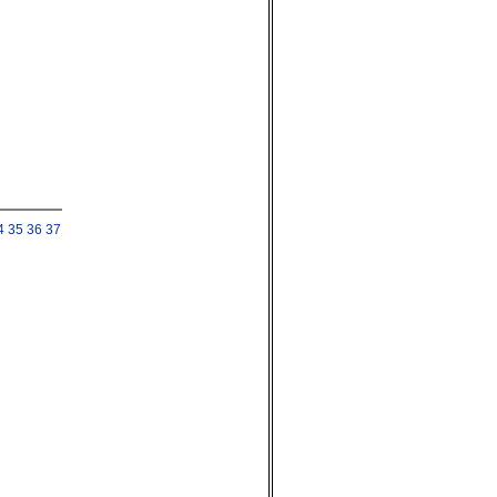
4
35
36
37