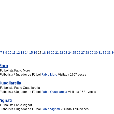
7
8
9
10
11
12
13
14
15
16
17
18
19
20
21
22
23
24
25
26
27
28
29
30
31
32
33
3
Moro
 Futbolista Fabio Moro
Futbolista / Jugador de Fútbol
Fabio Moro
Visitada 1767 veces
uagliarella
Futbolista Fabio Quagliarella
Futbolista / Jugador de Fútbol
Fabio Quagliarella
Visitada 1621 veces
ignati
Futbolista Fabio Vignati
Futbolista / Jugador de Fútbol
Fabio Vignati
Visitada 1739 veces