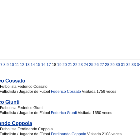
7
8
9
10
11
12
13
14
15
16
17
18
19
20
21
22
23
24
25
26
27
28
29
30
31
32
33
3
co Cossato
 Futbolista Federico Cossato
Futbolista / Jugador de Fútbol
Federico Cossato
Visitada 1759 veces
o Giunti
Futbolista Federico Giunti
Futbolista / Jugador de Fútbol
Federico Giunti
Visitada 1650 veces
ando Coppola
 Futbolista Ferdinando Coppola
Futbolista / Jugador de Fútbol
Ferdinando Coppola
Visitada 2108 veces