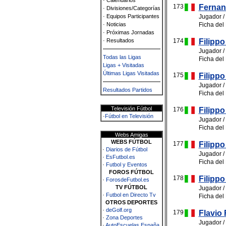
· Calendarios
173
Fernan
· Divisiones/Categorías
· Equipos Participantes
Jugador /
· Noticias
Ficha del 
· Próximas Jornadas
· Resultados
174
Filippo
Jugador / 
Todas las Ligas
Ficha del 
Ligas + Visitadas
Últimas Ligas Visitadas
175
Filipp
Jugador / 
Resultados Partidos
Ficha del 
Televisión Fútbol
176
Filippo
·
Fútbol en Televisión
Jugador / 
Ficha del 
Webs Amigas
WEBS FÚTBOL
177
Filippo
·
Diarios de Fútbol
Jugador / 
·
EsFutbol.es
Ficha del 
·
Futbol y Eventos
FOROS FÚTBOL
178
Filippo
·
ForosdeFutbol.es
TV FÚTBOL
Jugador / 
·
Futbol en Directo Tv
Ficha del 
OTROS DEPORTES
·
deGolf.org
179
Flavio
·
Zona Deportes
Jugador /
·
AutoEscuelas España