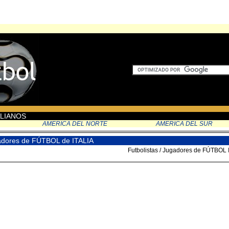
TALIANOS
AMERICA DEL NORTE
AMERICA DEL SUR
ugadores de FÚTBOL de ITALIA
Futbolistas / Jugadores de FÚTBOL