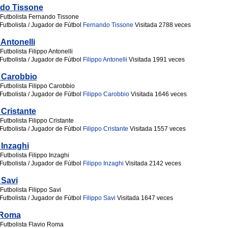
do Tissone
 Futbolista Fernando Tissone
Futbolista / Jugador de Fútbol
Fernando Tissone
Visitada 2788 veces
 Antonelli
Futbolista Filippo Antonelli
Futbolista / Jugador de Fútbol
Filippo Antonelli
Visitada 1991 veces
o Carobbio
Futbolista Filippo Carobbio
Futbolista / Jugador de Fútbol
Filippo Carobbio
Visitada 1646 veces
 Cristante
Futbolista Filippo Cristante
Futbolista / Jugador de Fútbol
Filippo Cristante
Visitada 1557 veces
 Inzaghi
Futbolista Filippo Inzaghi
Futbolista / Jugador de Fútbol
Filippo Inzaghi
Visitada 2142 veces
 Savi
Futbolista Filippo Savi
Futbolista / Jugador de Fútbol
Filippo Savi
Visitada 1647 veces
 Roma
 Futbolista Flavio Roma