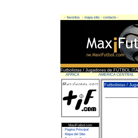
-
favoritos
-
mapa sitio
-
contacto
-
Futbolistas / Jugadores de FÚTBOL I
AFRICA
AMERICA CENTRAL
Futbolistas / J
MaxiFutbol.com
·
Página Principal
·
Mapa del Sitio