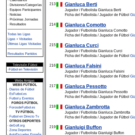
· Calendarios
213
Gianluca Berti
· Divisiones/Categorías
· Equipos Participantes
Jugador / Futbolista Gianluca Berti
· Noticias
Ficha del Futbolista / Jugador de Fútbol
Gi
· Próximas Jornadas
· Resultados
214
Gianluca Comotto
Jugador / Futbolista Gianluca Comotto
Todas las Ligas
Ficha del Futbolista / Jugador de Fútbol
Gi
Ligas + Visitadas
Últimas Ligas Visitadas
215
Gianluca Curci
Jugador / Futbolista Gianluca Curci
Resultados Partidos
Ficha del Futbolista / Jugador de Fútbol
Gi
Televisión Fútbol
216
Gianluca Falsini
·
Fútbol en Televisión
Jugador / Futbolista Gianluca Falsini
Ficha del Futbolista / Jugador de Fútbol
Gi
Webs Amigas
WEBS FÚTBOL
217
Gianluca Pessotto
·
Diarios de Fútbol
Jugador / Futbolista Gianluca Pessotto
·
EsFutbol.es
Ficha del Futbolista / Jugador de Fútbol
Gi
·
Futbol y Eventos
FOROS FÚTBOL
218
Gianluca Zambrotta
·
ForosdeFutbol.es
TV FÚTBOL
Jugador / Futbolista Gianluca Zambrotta
·
Futbol en Directo Tv
Ficha del Futbolista / Jugador de Fútbol
Gi
OTROS DEPORTES
·
deGolf.org
219
Gianluigi Buffon
·
Zona Deportes
Jugador / Futbolista Gianluigi Buffon
·
AutoEscuelas España