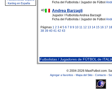
Ficha del Futbolista / Jugador de Fútbol
Andr
·
Karting en España
40
Andrea Barzagli
Jugador / Futbolista Andrea Barzagli
Ficha del Futbolista / Jugador de Fútbol
Andr
Páginas
1
2
3
4
5
6
7
8
9
10
11
12
13
14
15
16
17
1
38
39
40
41
42
43
Futbolistas / Jugadores de FÚTBOL de ITAL
© 2004-2026 MaxiFutbol.com. Sa
Agregar a favoritos
-
Mapa del Sitio
-
Contacto
-
So