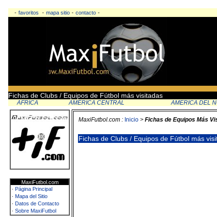
-
favoritos
-
mapa sitio
-
contacto
-
Fichas de Clubs / Equipos de Fútbol más visitadas
AFRICA
AMERICA CENTRAL
AMERICA DEL 
MaxiFutbol.com :
Inicio
>
Fichas de Equipos Más Vi
Fichas de Clubs / Equipos de Fútbol más vis
MaxiFutbol.com
·
Página Principal
·
Mapa del Sitio
·
Datos de Contacto
·
Sobre MaxiFutbol