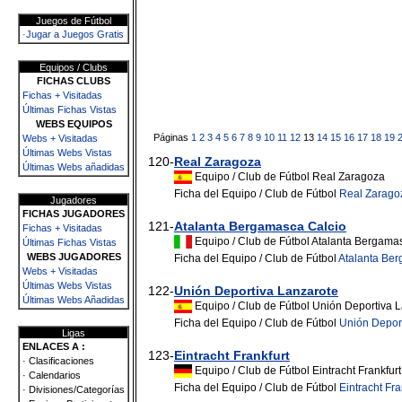
Juegos de Fútbol
·Jugar a Juegos Gratis
Equipos / Clubs
FICHAS CLUBS
Fichas + Visitadas
Últimas Fichas Vistas
WEBS EQUIPOS
Páginas
1
2
3
4
5
6
7
8
9
10
11
12
13
14
15
16
17
18
19
Webs + Visitadas
Últimas Webs Vistas
120-
Real Zaragoza
Últimas Webs añadidas
Equipo / Club de Fútbol Real Zaragoza
Ficha del Equipo / Club de Fútbol
Real Zarago
Jugadores
FICHAS JUGADORES
121-
Atalanta Bergamasca Calcio
Fichas + Visitadas
Equipo / Club de Fútbol Atalanta Bergama
Últimas Fichas Vistas
WEBS JUGADORES
Ficha del Equipo / Club de Fútbol
Atalanta Be
Webs + Visitadas
Últimas Webs Vistas
122-
Unión Deportiva Lanzarote
Últimas Webs Añadidas
Equipo / Club de Fútbol Unión Deportiva 
Ficha del Equipo / Club de Fútbol
Unión Depor
Ligas
ENLACES A :
123-
Eintracht Frankfurt
· Clasificaciones
Equipo / Club de Fútbol Eintracht Frankfurt
· Calendarios
Ficha del Equipo / Club de Fútbol
Eintracht Fra
· Divisiones/Categorías