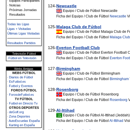
· Equipos Participantes
· Noticias
124-
Newcastle
· Próximas Jornadas
Equipo / Club de Fútbol Newcastle
· Resultados
Ficha del Equipo / Club de Fútbol
Newcastle
Vi
Todas las Ligas
125-
Malaga Club de Fútbol
Ligas + Visitadas
Equipo / Club de Fútbol Malaga Club de F
Últimas Ligas Visitadas
Ficha del Equipo / Club de Fútbol
Malaga Club
Resultados Partidos
126-
Everton Football Club
Equipo / Club de Fútbol Everton Football 
Televisión Fútbol
Ficha del Equipo / Club de Fútbol
Everton Foot
·
Fútbol en Televisión
127-
Birmingham
Webs Amigas
WEBS FÚTBOL
Equipo / Club de Fútbol Birmingham
·
Diarios de Fútbol
Ficha del Equipo / Club de Fútbol
Birmingham
·
EsFutbol.es
·
Futbol y Eventos
128-
Rosenborg
FOROS FÚTBOL
Equipo / Club de Fútbol Rosenborg
·
ForosdeFutbol.es
TV FÚTBOL
Ficha del Equipo / Club de Fútbol
Rosenborg
V
·
Futbol en Directo Tv
OTROS DEPORTES
129-
Al-Ittihad
·
deGolf.org
Equipo / Club de Fútbol Al-Ittihad (Jeddah
·
Zona Deportes
Ficha del Equipo / Club de Fútbol
Al-Ittihad
Vis
·
AutoEscuelas España
·
Karting en España