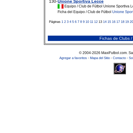
130-
Unione Sportiva Lecce
Equipo / Club de Fútbol Unione Sportiva 
Ficha del Equipo / Club de Fútbol
Unione Spor
Páginas
1
2
3
4
5
6
7
8
9
10
11
12
13
14
15
16
17
18
19
2
Fichas de Clubs /
© 2004-2026 MaxiFutbol.com. Sa
Agregar a favoritos
-
Mapa del Sitio
-
Contacto
-
So