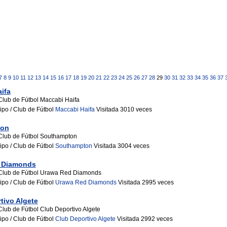
7
8
9
10
11
12
13
14
15
16
17
18
19
20
21
22
23
24
25
26
27
28
29
30
31
32
33
34
35
36
37
ifa
Club de Fútbol Maccabi Haifa
ipo / Club de Fútbol
Maccabi Haifa
Visitada 3010 veces
ton
Club de Fútbol Southampton
ipo / Club de Fútbol
Southampton
Visitada 3004 veces
 Diamonds
Club de Fútbol Urawa Red Diamonds
ipo / Club de Fútbol
Urawa Red Diamonds
Visitada 2995 veces
tivo Algete
Club de Fútbol Club Deportivo Algete
ipo / Club de Fútbol
Club Deportivo Algete
Visitada 2992 veces