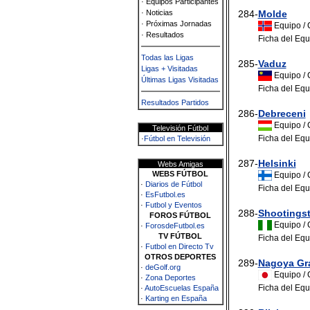
· Equipos Participantes
· Noticias
284-
Molde
· Próximas Jornadas
Equipo / 
· Resultados
Ficha del Equ
Todas las Ligas
285-
Vaduz
Ligas + Visitadas
Equipo / 
Últimas Ligas Visitadas
Ficha del Equ
Resultados Partidos
286-
Debreceni
Equipo / 
Televisión Fútbol
Ficha del Equ
·
Fútbol en Televisión
287-
Helsinki
Webs Amigas
WEBS FÚTBOL
Equipo / 
·
Diarios de Fútbol
Ficha del Equ
·
EsFutbol.es
·
Futbol y Eventos
288-
Shootingst
FOROS FÚTBOL
Equipo / 
·
ForosdeFutbol.es
TV FÚTBOL
Ficha del Equ
·
Futbol en Directo Tv
OTROS DEPORTES
289-
Nagoya Gr
·
deGolf.org
Equipo / 
·
Zona Deportes
Ficha del Equ
·
AutoEscuelas España
·
Karting en España