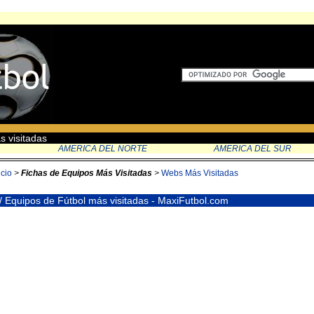
s visitadas
AMERICA DEL NORTE
AMERICA DEL SUR
icio
>
Fichas de Equipos Más Visitadas
>
Webs Más Visitadas
/ Equipos de Fútbol más visitadas - MaxiFutbol.com