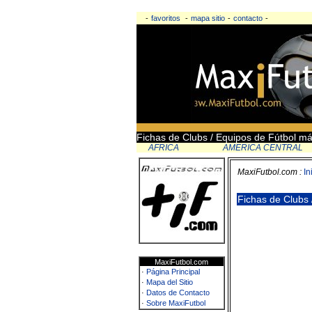
-
favoritos
-
mapa sitio
-
contacto
-
Fichas de Clubs / Equipos de Fútbol má
AFRICA
AMERICA CENTRAL
MaxiFutbol.com :
In
Fichas de Clubs 
MaxiFutbol.com
·
Página Principal
·
Mapa del Sitio
·
Datos de Contacto
·
Sobre MaxiFutbol