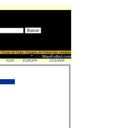
Fichas de Clubs / Equipos de Fútbol más visitadas
* .·::·. MaxiFutbol.com
ASIA
EUROPA
OCEANIA