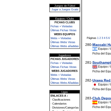
Juegos de Fútbol
·Jugar a Juegos Gratis
Equipos / Clubs
FICHAS CLUBS
Fichas + Visitadas
Últimas Fichas Vistas
WEBS EQUIPOS
Páginas
1
2
3
4
5
6
Webs + Visitadas
Últimas Webs Vistas
280-
Maccabi Ha
Últimas Webs añadidas
Equipo / 
Ficha del Equ
Jugadores
FICHAS JUGADORES
281-
Southamp
Fichas + Visitadas
Equipo / 
Últimas Fichas Vistas
WEBS JUGADORES
Ficha del Equ
Webs + Visitadas
Últimas Webs Vistas
282-
Urawa Red
Últimas Webs Añadidas
Equipo / 
Ficha del Equ
Ligas
ENLACES A :
283-
Club Depor
· Clasificaciones
Equipo / 
· Calendarios
Ficha del Equ
· Divisiones/Categorías