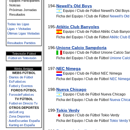
· Equipos Participantes
· Noticias
194-
Newell's Old Boys
· Próximas Jornadas
Equipo / Club de Fútbol Newell's Old Boys
· Resultados
Ficha del Equipo / Club de Fútbol
Newell's Old
Todas las Ligas
195-
Atlétic Club Banyoles
Ligas + Visitadas
Equipo / Club de Fútbol Atlétic Club Banyo
Últimas Ligas Visitadas
Ficha del Equipo / Club de Fútbol
Atlétic Club
Resultados Partidos
196-
Unione Calcio Sampdoria
Equipo / Club de Fútbol Unione Calcio S
Televisión Fútbol
Ficha del Equipo / Club de Fútbol
Unione Calc
·
Fútbol en Televisión
197-
NEC Nimega
Webs Amigas
WEBS FÚTBOL
Equipo / Club de Fútbol NEC Nimega
·
Diarios de Fútbol
Ficha del Equipo / Club de Fútbol
NEC Nimeg
·
EsFutbol.es
·
Futbol y Eventos
198-
Nueva Chicago
FOROS FÚTBOL
Equipo / Club de Fútbol Nueva Chicago
·
ForosdeFutbol.es
TV FÚTBOL
Ficha del Equipo / Club de Fútbol
Nueva Chic
·
Futbol en Directo Tv
OTROS DEPORTES
199-
Tokio Verdy
·
deGolf.org
Equipo / Club de Fútbol Tokio Verdy
·
Zona Deportes
Ficha del Equipo / Club de Fútbol
Tokio Verdy
V
·
AutoEscuelas España
·
Karting en España