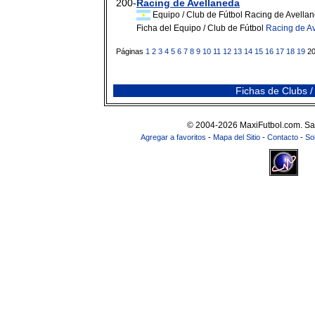
200-
Racing de Avellaneda
Equipo / Club de Fútbol Racing de Avella
Ficha del Equipo / Club de Fútbol
Racing de A
Páginas
1
2
3
4
5
6
7
8
9
10
11
12
13
14
15
16
17
18
19
2
Fichas de Clubs /
© 2004-2026 MaxiFutbol.com. Sa
Agregar a favoritos
-
Mapa del Sitio
-
Contacto
-
So