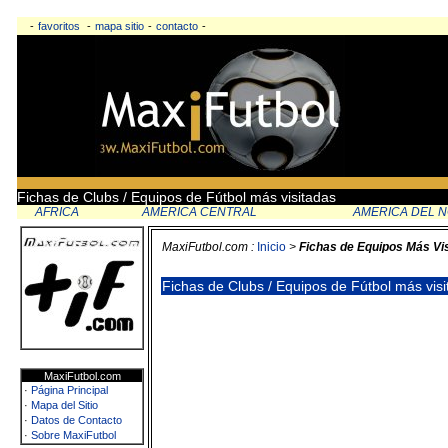
-
favoritos
-
mapa sitio
-
contacto
-
Fichas de Clubs / Equipos de Fútbol más visitadas
AFRICA
AMERICA CENTRAL
AMERICA DEL 
MaxiFutbol.com :
Inicio
>
Fichas de Equipos Más Vi
Fichas de Clubs / Equipos de Fútbol más vis
MaxiFutbol.com
·
Página Principal
·
Mapa del Sitio
·
Datos de Contacto
·
Sobre MaxiFutbol