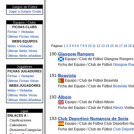
Juegos de Fútbol
·Jugar a Juegos Gratis
Equipos / Clubs
FICHAS CLUBS
Fichas + Visitadas
Últimas Fichas Vistas
WEBS EQUIPOS
Páginas
1
2
3
4
5
6
7
8
9
10
11
12
13
14
15
16
17
18
19
Webs + Visitadas
Últimas Webs Vistas
190-
Glasgow Rangers
Últimas Webs añadidas
Equipo / Club de Fútbol Glasgow Rangers
Ficha del Equipo / Club de Fútbol
Glasgow Ra
Jugadores
FICHAS JUGADORES
191-
Boavista
Fichas + Visitadas
Equipo / Club de Fútbol Boavista
Últimas Fichas Vistas
WEBS JUGADORES
Ficha del Equipo / Club de Fútbol
Boavista
Vis
Webs + Visitadas
Últimas Webs Vistas
192-
Alboin
Últimas Webs Añadidas
Equipo / Club de Fútbol Alboin
Ficha del Equipo / Club de Fútbol
Alboin
Visita
Ligas
ENLACES A :
193-
Club Deportivo Numancia de Soria
· Clasificaciones
Equipo / Club de Fútbol Club Deportivo N
· Calendarios
Ficha del Equipo / Club de Fútbol
Club Deport
· Divisiones/Categorías