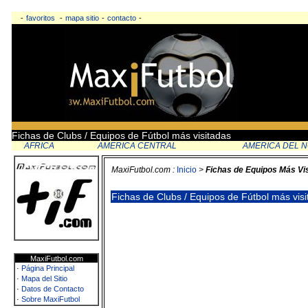
-
favoritos
-
mapa sitio
-
contacto
-
Fichas de Clubs / Equipos de Fútbol más visitadas
AFRICA
AMERICA CENTRAL
AMERICA DEL 
MaxiFutbol.com :
Inicio
>
Fichas de Equipos Más Vi
Fichas de Clubs / Equipos de Fútbol más vis
MaxiFutbol.com
·
Página Principal
·
Mapa del Sitio
·
Datos de Contacto
·
Sobre MaxiFutbol