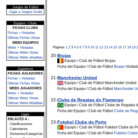
Juegos de Fútbol
·Jugar a Juegos Gratis
Equipos / Clubs
FICHAS CLUBS
Fichas + Visitadas
Últimas Fichas Vistas
WEBS EQUIPOS
Páginas
1
2
3
4
5
6
7
8
9
10
11
12
13
14
15
16
17
18
19
Webs + Visitadas
Últimas Webs Vistas
20-
Brujas
Últimas Webs añadidas
Equipo / Club de Fútbol Brujas
Ficha del Equipo / Club de Fútbol
Brujas
Visitad
Jugadores
FICHAS JUGADORES
21-
Manchester United
Fichas + Visitadas
Equipo / Club de Fútbol Manchester United
Últimas Fichas Vistas
WEBS JUGADORES
Ficha del Equipo / Club de Fútbol
Manchester U
Webs + Visitadas
Últimas Webs Vistas
22-
Clube de Regatas do Flamengo
Últimas Webs Añadidas
Equipo / Club de Fútbol Clube de Regatas
Ficha del Equipo / Club de Fútbol
Clube de Reg
Ligas
ENLACES A :
23-
Futebol Clube do Porto
· Clasificaciones
Equipo / Club de Fútbol Futebol Clube do P
· Calendarios
Ficha del Equipo / Club de Fútbol
Futebol Clube
· Divisiones/Categorías