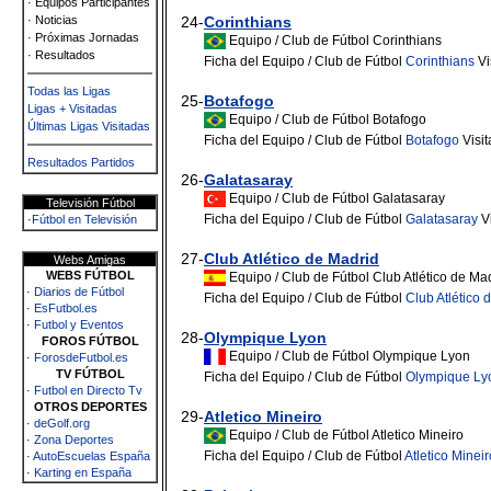
· Equipos Participantes
· Noticias
24-
Corinthians
· Próximas Jornadas
Equipo / Club de Fútbol Corinthians
· Resultados
Ficha del Equipo / Club de Fútbol
Corinthians
Vi
Todas las Ligas
25-
Botafogo
Ligas + Visitadas
Equipo / Club de Fútbol Botafogo
Últimas Ligas Visitadas
Ficha del Equipo / Club de Fútbol
Botafogo
Visi
Resultados Partidos
26-
Galatasaray
Equipo / Club de Fútbol Galatasaray
Televisión Fútbol
Ficha del Equipo / Club de Fútbol
Galatasaray
Vi
·
Fútbol en Televisión
27-
Club Atlético de Madrid
Webs Amigas
WEBS FÚTBOL
Equipo / Club de Fútbol Club Atlético de Ma
·
Diarios de Fútbol
Ficha del Equipo / Club de Fútbol
Club Atlético 
·
EsFutbol.es
·
Futbol y Eventos
28-
Olympique Lyon
FOROS FÚTBOL
Equipo / Club de Fútbol Olympique Lyon
·
ForosdeFutbol.es
TV FÚTBOL
Ficha del Equipo / Club de Fútbol
Olympique Ly
·
Futbol en Directo Tv
OTROS DEPORTES
29-
Atletico Mineiro
·
deGolf.org
Equipo / Club de Fútbol Atletico Mineiro
·
Zona Deportes
Ficha del Equipo / Club de Fútbol
Atletico Mineir
·
AutoEscuelas España
·
Karting en España