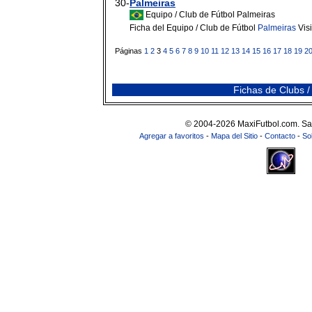
30-
Palmeiras
Equipo / Club de Fútbol Palmeiras
Ficha del Equipo / Club de Fútbol
Palmeiras
Vis
Páginas
1
2
3
4
5
6
7
8
9
10
11
12
13
14
15
16
17
18
19
2
Fichas de Clubs /
© 2004-2026 MaxiFutbol.com. Sa
Agregar a favoritos
-
Mapa del Sitio
-
Contacto
-
So