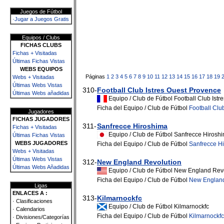
Juegos de Fútbol
·Jugar a Juegos Gratis
Equipos / Clubs
FICHAS CLUBS
Fichas + Visitadas
Últimas Fichas Vistas
WEBS EQUIPOS
Páginas
1
2
3
4
5
6
7
8
9
10
11
12
13
14
15
16
17
18
19
Webs + Visitadas
Últimas Webs Vistas
310-
Football Club Istres Ouest Provence
Últimas Webs añadidas
Equipo / Club de Fútbol Football Club Ist
Ficha del Equipo / Club de Fútbol
Football Clu
Jugadores
FICHAS JUGADORES
311-
Sanfrecce Hiroshima
Fichas + Visitadas
Equipo / Club de Fútbol Sanfrecce Hirosh
Últimas Fichas Vistas
WEBS JUGADORES
Ficha del Equipo / Club de Fútbol
Sanfrecce H
Webs + Visitadas
Últimas Webs Vistas
312-
New England Revolution
Últimas Webs Añadidas
Equipo / Club de Fútbol New England Rev
Ficha del Equipo / Club de Fútbol
New England
Ligas
ENLACES A :
313-
Kilmarnockfc
· Clasificaciones
Equipo / Club de Fútbol Kilmarnockfc
· Calendarios
Ficha del Equipo / Club de Fútbol
Kilmarnockfc
· Divisiones/Categorías