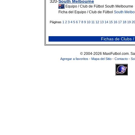
320-
South Melbourne
Equipo / Club de Fútbol South Melbourne
Ficha del Equipo / Club de Fútbol
South Melbo
Páginas
1
2
3
4
5
6
7
8
9
10
11
12
13
14
15
16
17
18
19
2
Fichas de Clubs /
© 2004-2026 MaxiFutbol.com. Sa
Agregar a favoritos
-
Mapa del Sitio
-
Contacto
-
So