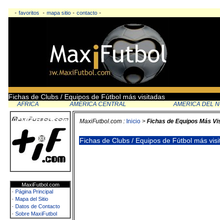
-
favoritos
-
mapa sitio
-
contacto
-
Fichas de Clubs / Equipos de Fútbol más visitadas
AFRICA
AMERICA CENTRAL
AMERICA DEL 
MaxiFutbol.com :
Inicio
>
Fichas de Equipos Más Vi
Fichas de Clubs / Equipos de Fútbol más vis
MaxiFutbol.com
·
Página Principal
·
Mapa del Sitio
·
Datos de Contacto
·
Sobre MaxiFutbol