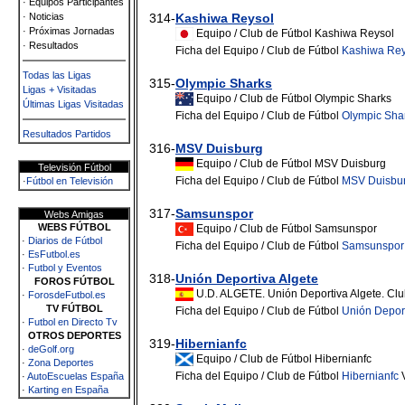
· Equipos Participantes
· Noticias
314-
Kashiwa Reysol
· Próximas Jornadas
Equipo / Club de Fútbol Kashiwa Reysol
· Resultados
Ficha del Equipo / Club de Fútbol
Kashiwa Rey
Todas las Ligas
315-
Olympic Sharks
Ligas + Visitadas
Equipo / Club de Fútbol Olympic Sharks
Últimas Ligas Visitadas
Ficha del Equipo / Club de Fútbol
Olympic Sha
Resultados Partidos
316-
MSV Duisburg
Equipo / Club de Fútbol MSV Duisburg
Televisión Fútbol
Ficha del Equipo / Club de Fútbol
MSV Duisbu
·
Fútbol en Televisión
317-
Samsunspor
Webs Amigas
WEBS FÚTBOL
Equipo / Club de Fútbol Samsunspor
·
Diarios de Fútbol
Ficha del Equipo / Club de Fútbol
Samsunspor
·
EsFutbol.es
·
Futbol y Eventos
318-
Unión Deportiva Algete
FOROS FÚTBOL
U.D. ALGETE. Unión Deportiva Algete. Clu
·
ForosdeFutbol.es
TV FÚTBOL
Ficha del Equipo / Club de Fútbol
Unión Deport
·
Futbol en Directo Tv
OTROS DEPORTES
319-
Hibernianfc
·
deGolf.org
Equipo / Club de Fútbol Hibernianfc
·
Zona Deportes
Ficha del Equipo / Club de Fútbol
Hibernianfc
V
·
AutoEscuelas España
·
Karting en España