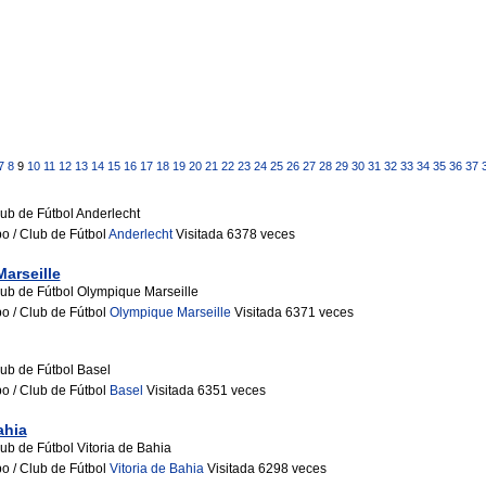
7
8
9
10
11
12
13
14
15
16
17
18
19
20
21
22
23
24
25
26
27
28
29
30
31
32
33
34
35
36
37
ub de Fútbol Anderlecht
o / Club de Fútbol
Anderlecht
Visitada 6378 veces
arseille
ub de Fútbol Olympique Marseille
po / Club de Fútbol
Olympique Marseille
Visitada 6371 veces
ub de Fútbol Basel
po / Club de Fútbol
Basel
Visitada 6351 veces
ahia
ub de Fútbol Vitoria de Bahia
po / Club de Fútbol
Vitoria de Bahia
Visitada 6298 veces