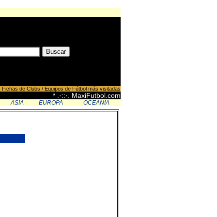
Fichas de Clubs / Equipos de Fútbol más visitadas
* .·::·. MaxiFutbol.com
ASIA
EUROPA
OCEANIA