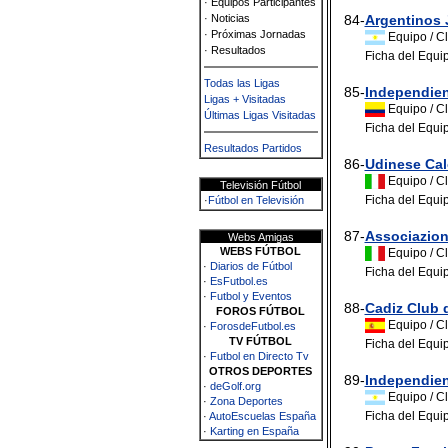
· Equipos Participantes
· Noticias
84-
Argentinos 
· Próximas Jornadas
Equipo / Cl
· Resultados
Ficha del Equip
Todas las Ligas
85-
Independien
Ligas + Visitadas
Equipo / Cl
Últimas Ligas Visitadas
Ficha del Equi
Resultados Partidos
86-
Udinese Cal
Equipo / Cl
Televisión Fútbol
Ficha del Equi
·
Fútbol en Televisión
87-
Associazion
Webs Amigas
WEBS FÚTBOL
Equipo / Cl
·
Diarios de Fútbol
Ficha del Equip
·
EsFutbol.es
·
Futbol y Eventos
88-
Cadiz Club 
FOROS FÚTBOL
Equipo / Cl
·
ForosdeFutbol.es
TV FÚTBOL
Ficha del Equi
·
Futbol en Directo Tv
OTROS DEPORTES
89-
Independie
·
deGolf.org
Equipo / Cl
·
Zona Deportes
Ficha del Equi
·
AutoEscuelas España
·
Karting en España