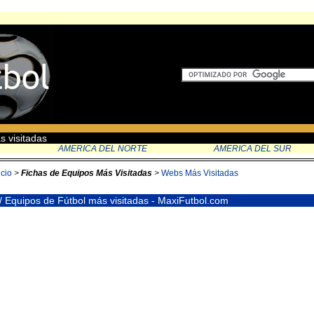
s visitadas
AMERICA DEL NORTE
AMERICA DEL SUR
icio
>
Fichas de Equipos Más Visitadas
>
Webs Más Visitadas
/ Equipos de Fútbol más visitadas - MaxiFutbol.com