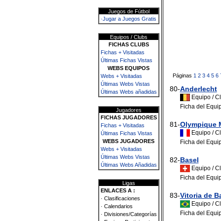
Juegos de Fútbol
·Jugar a Juegos Gratis
Equipos / Clubs
FICHAS CLUBS
Fichas + Visitadas
Últimas Fichas Vistas
WEBS EQUIPOS
Páginas
1
2
3
4
5
6
Webs + Visitadas
Últimas Webs Vistas
80-
Anderlecht
Últimas Webs añadidas
Equipo / Cl
Ficha del Equip
Jugadores
FICHAS JUGADORES
81-
Olympique M
Fichas + Visitadas
Equipo / Cl
Últimas Fichas Vistas
WEBS JUGADORES
Ficha del Equi
Webs + Visitadas
Últimas Webs Vistas
82-
Basel
Últimas Webs Añadidas
Equipo / Cl
Ficha del Equi
Ligas
ENLACES A :
83-
Vitoria de B
· Clasificaciones
Equipo / Cl
· Calendarios
Ficha del Equi
· Divisiones/Categorías