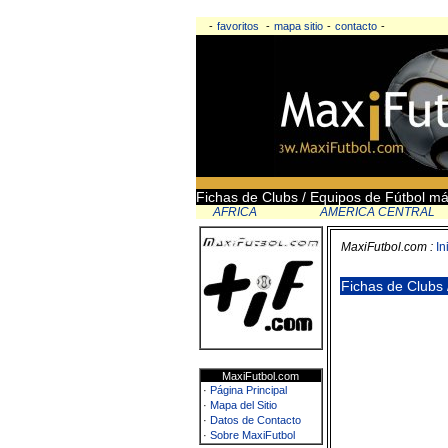
-
favoritos
-
mapa sitio
-
contacto
-
Fichas de Clubs / Equipos de Fútbol má
AFRICA
AMERICA CENTRAL
MaxiFutbol.com :
In
Fichas de Clubs 
MaxiFutbol.com
·
Página Principal
·
Mapa del Sitio
·
Datos de Contacto
·
Sobre MaxiFutbol